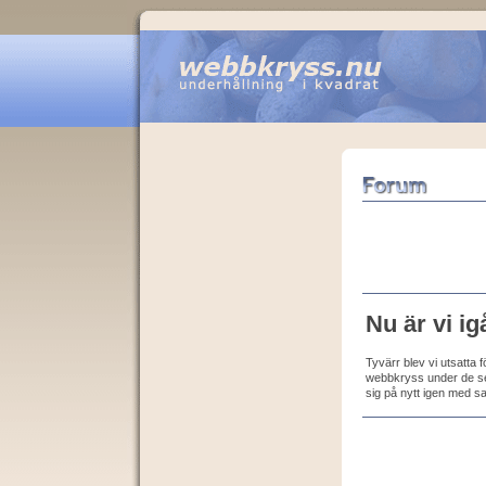
Nu är vi ig
Tyvärr blev vi utsatta 
webbkryss under de sen
sig på nytt igen med s